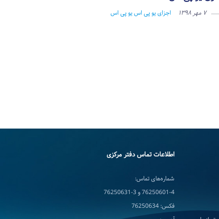
۷ مهر ۱۳۹۸
اجزای یو پی اس
یو پی اس
اطلاعات تماس دفتر مرکزی
شماره‌های تماس:
76250601-4 و 3-76250631
فکس: 76250634