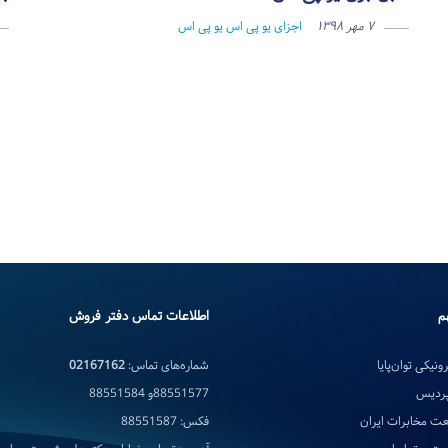
۷ مهر ۱۳۹۸
اجزای یو پی اس
یو پی اس
م
اطلاعات تماس دفتر فروش
ونیکی توان‌پایا
شماره‌های تماس:
02167162
پردیس
88551577و 88551584
ت مخابرات ایران
فکس: 88551587