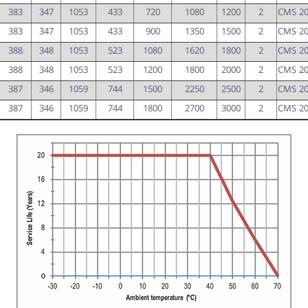
383
347
1053
433
720
1080
1200
2
CMS 20
383
347
1053
433
900
1350
1500
2
CMS 20
388
348
1053
523
1080
1620
1800
2
CMS 20
388
348
1053
523
1200
1800
2000
2
CMS 20
387
346
1059
744
1500
2250
2500
2
CMS 20
387
346
1059
744
1800
2700
3000
2
CMS 20