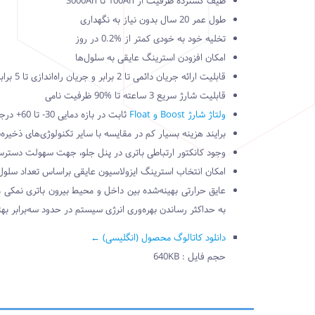
طیف گسترده ظرفیت از 100Ah تا 3000Ah
طول عمر 20 سال بدون نیاز به نگهداری
تخلیه خود به خودی کمتر از %0.2 در روز
امکان افزودن استرینگ عایقی به سلول‌ها
قابلیت ارائه جریان دائمی تا 2 برابر و جریان راه‌اندازی تا 5 برابر جریان نامی
قابلیت شارژ سریع 3 ساعته تا %90 ظرفیت نامی
ولتاژ شارژ Boost و Float
ثابت در بازه دمایی 30- تا 60+ درجه سانتیگراد (22- تا 140+ درجه فارنهایت)
برایند هزینه بسیار کم در مقایسه با سایر تکنولوژی‌های ذخیره
وجود کانکتور ارتباطی باتری در پنل جلو، جهت سهولت دستر
امکان انتخاب استرینگ ایزولاسیون عایقی براساس تعداد سلول‌
عایق حرارتی بهینه‌شده بین داخل و محیط بیرون باتری نمکی
به حداکثر رساندن بهره‌وری انرژی سیستم در حدود سه‌برابر بهت
دانلود کاتالوگ محصول (انگلیسی) ←
حجم فایل : 640KB