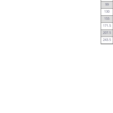
99
130
155
171.5
207.5
243.5