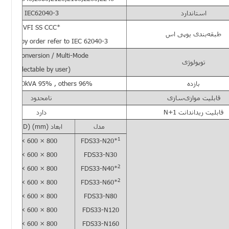
استاندارد
IEC62040-3
*VFI SS CCC
طبقه‌بندی یوپی اس
 2 or 3 by order refer to IEC 62040-3*
ouble Conversion / Multi-Mode
توپولوژی
(selectable by user)
بازده
, 30 & 60kVA 95% , others 96%
قابلیت موازی‌سازی
نامحدود
قابلیت ریداندانت N+1
دارد
مدل
ابعاد (mm) (H×W×D)
1
1500 × 600 × 800
FDS33-N20*
1500 × 600 × 800
FDS33-N30
2
1500 × 600 × 800
FDS33-N40*
2
1500 × 600 × 800
FDS33-N60*
1500 × 600 × 800
FDS33-N80
1500 × 600 × 800
FDS33-N120
1500 × 600 × 800
FDS33-N160