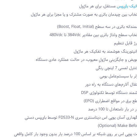
تیک بای‌پس
مستقل، برای هر ماژول
تخاب بین چیدمان باتری به صورت مشترک و یا مجزا برای هر ماژول
 باتری در سه سطح (Boost, Float, Initial)
 سطح ولتاژ باتری بین مقادیر 384Vdc تا 480Vdc
ژ قابل تنظیم
نیتورینگ هوشمند به تفکیک هر ماژول
ویض و جایگزینی ماژولِ معیوب، در حالت عملکرد عادی دستگاه
لمسی 7 اینچی رنگی
لر با سیستم‌‌عامل بومی
قال آلارم‌های دستگاه به راه دور
مند دستگاه توسط تکنولوژی DSP
 برق در مواقع اضطراری (EPO)
 بار نامتعادل تا 100 درصد
تعمیر و نگهداری آسان یوپی اس دیتاسنتری سری FDS33-N توسط بای‌پس دستی
Optional) Make Befor
س بر روی شبکه بر اساس 100 درصد بار بدون وجود بار کامل واقعی