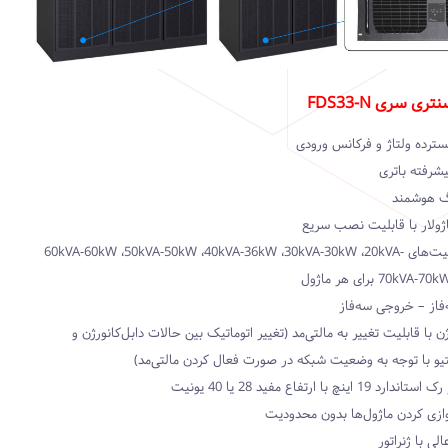
ی سری FDS33-N
ترده ولتاژ و فرکانس ورودی
شرفته باتری
نگ هوشمند
ژولار با قابلیت نصب سریع
دارای ظرفیت‌‌های 60kVA-60kW ،50kVA-50kW ،40kVA-36kW ،30kVA-30kW ،20kVA-
فاز – خروجی سه‌فاز
ژن با قابلیت تغییر به مالتی‌مد (تغییر اتوماتیک بین حالات دابل‌کانورژن و
رکتیو با توجه به وضعیت شبکه در صورت فعال کردن مالتی‌مد)
 اینچ با ارتفاع مفید 28 یا 40 یونیت
ازی کردن ماژول‌ها بدون محدودیت
لی با ژنراتور