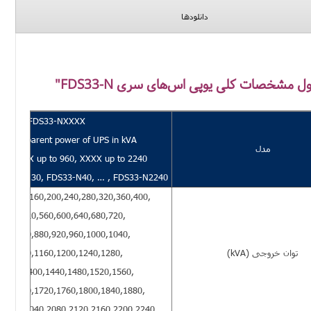
دانلودها
ل مشخصات کلی
یوپی اس‌های سری FDS33-N"
FDS33-NXXXX
are apparent power of UPS in kVA
مدل
 80, XXX up to 960, XXXX up to 2240
FDS33-N30, FDS33-N40, … , FDS33-N2240
,80,120,160,200,240,280,320,360,400,
,480,520,560,600,640,680,720,
800,840,880,920,960,1000,1040,
توان خروجی (kVA)
80,1120,1160,1200,1240,1280,
,1360,1400,1440,1480,1520,1560,
40,1680,1720,1760,1800,1840,1880,
,2000,2040,2080,2120,2160,2200,2240