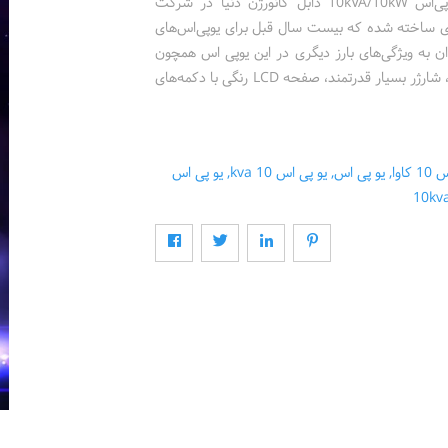
امروز سه شنبه ٢٢ تیرماه ١۴٠٠ کوچک‌ترین و سبک‌ترین یوپى‌اس 10kVA/10kW دابل کانورژن دنیا در شرکت
اى ساخته شده که بیست سال قبل براى یوپى‌اس‌هاى
ی‌توان به ویژگی‌های بارز دیگری در این یوپی اس همچون
قابلیت انتخاب تعداد باتری، بازه گسترده ولتاژ قابل قبول ورودی، شارژر بسیار قدرتمند، ­صفحه LCD رنگی با دکمه‌های
اوا
,
یو پی اس
,
یو پی اس 10 kva
,
یو پی اس