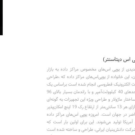
 اس دیتاسنتر)
ی از یوپی اس‌های مخصوص مراکز داده به بازار
این خانواده از یو‌پی‌‌اس‌‌های مراکز داده که ،طراحی
وسط شرکت‌ تحقیقات الکترونیک فطروسی انجام شده است براساس یک
معماری کاملاً‌ منعطف و قابل‌ توسعه، به صورت ماژولار، در واحدهای 40 کیلوولت‌آمپر و با راندمان بسیار بالای 96
تار ماژولار و طراحی ویژه این تجهیزات به گونه‌ای
است، که دستیابی به تراکم فوق‌العاده زیاد 40 کیلوولت‌آمپر به ازای هر 13 سانتی‌متر از ارتقاع رک 19 اینچ امکان‌پذیر
حاضر در جهان است. امروزه یوپی اس‌های مراکز داده
مریکا تولید می‌شوند. این برای اولین بار است که
شرکت دانش‌بنیان ایرانی، طراحی و ساخته شده است