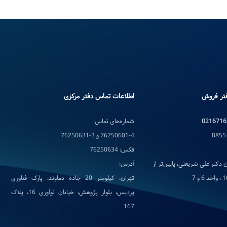
تر فروش
اطلاعات تماس دفتر مرکزی
0216716
شماره‌های تماس:
76250601-4 و 3-76250631
فکس: 76250634
 دکتر علی شریعتی، پایین‌تر از
آدرس:
تهران، کیلومتر 20 جاده دماوند، پارک فناوری
پردیس، بلوار پژوهش، خیابان نوآوری 16، پلاک
167