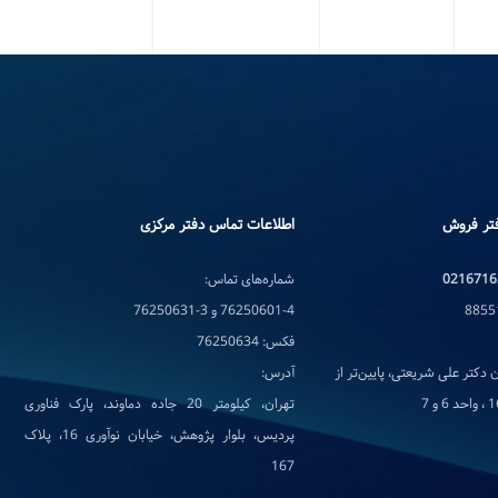
تر فروش
اطلاعات تماس دفتر مرکزی
0216716
شماره‌های تماس:
76250601-4 و 3-76250631
فکس: 76250634
 دکتر علی شریعتی، پایین‌تر از
آدرس:
تهران، کیلومتر 20 جاده دماوند، پارک فناوری
پردیس، بلوار پژوهش، خیابان نوآوری 16، پلاک
167