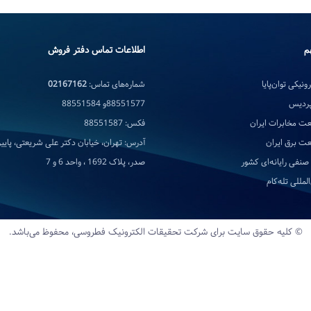
م
اطلاعات تماس دفتر فروش
ونیکی توان‌پایا
شماره‌های تماس:
02167162
پردیس
88551577و 88551584
ت مخابرات ایران
فکس: 88551587
ت برق ایران
آدرس: تهران، خیابان دکتر علی شریعتی، پایین‌
صنفی رایانه‌ای کشور
صدر، پلاک 1692 ، واحد 6 و 7
لمللی تله‌کام
© کلیه حقوق سایت برای شرکت تحقیقات‌ الکترونیک‌ فطروسی، محفوظ می‌باشد.