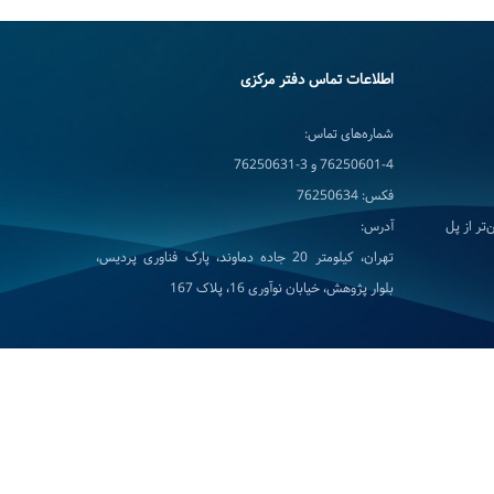
اطلاعات تماس دفتر مرکزی
شماره‌های تماس:
76250601-4 و 3-76250631
فکس: 76250634
تر از پل
آدرس:
تهران، کیلومتر 20 جاده دماوند، پارک فناوری پردیس،
بلوار پژوهش، خیابان نوآوری 16، پلاک 167