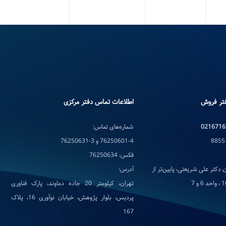
تر فروش
اطلاعات تماس دفتر مرکزی
0216716
شماره‌های تماس:
76250601-4 و 3-76250631
فکس: 76250634
 دکتر علی شریعتی، پایین‌تر از
آدرس:
تهران، کیلومتر 20 جاده دماوند، پارک فناوری
پردیس، بلوار پژوهش، خیابان نوآوری 16، پلاک
167