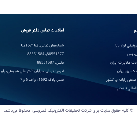
م
اطلاعات تماس دفتر فروش
ونیکی توان‌پایا
شماره‌های تماس:
02167162
پردیس
88551577و 88551584
ت مخابرات ایران
فکس: 88551587
ت برق ایران
آدرس: تهران، خیابان دکتر علی شریعتی، پایین‌
صنفی رایانه‌ای کشور
صدر، پلاک 1692 ، واحد 6 و 7
لمللی تله‌کام
© کلیه حقوق سایت برای شرکت تحقیقات‌ الکترونیک‌ فطروسی، محفوظ می‌باشد.