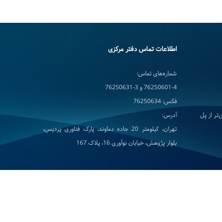
اطلاعات تماس دفتر مرکزی
شماره‌های تماس:
76250601-4 و 3-76250631
فکس: 76250634
تر از پل
آدرس:
تهران، کیلومتر 20 جاده دماوند، پارک فناوری پردیس،
بلوار پژوهش، خیابان نوآوری 16، پلاک 167