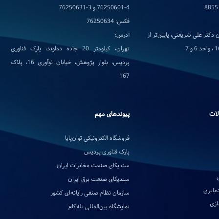
76250601-4 و 3-76250631
فکس: 76250634
 دکتر علی شریعتی، پایین‌تر از
آدرس:
تهران، کیلومتر 20 جاده دماوند، پارک فناوری
پردیس، بلوار پژوهش، خیابان نوآوری 16، پلاک
167
لات
پیوندهای مهم
فروشگاه الکترونیکی توان‌پایا
پارک فناوری پردیس
سندیکای صنعت مخابرات ایران
سندیکای صنعت برق ایران
‌باتری
سازمان نظام صنفی رایانه‌ای کشور
ازی
نمایشگاه بین‌المللی تله‌کام