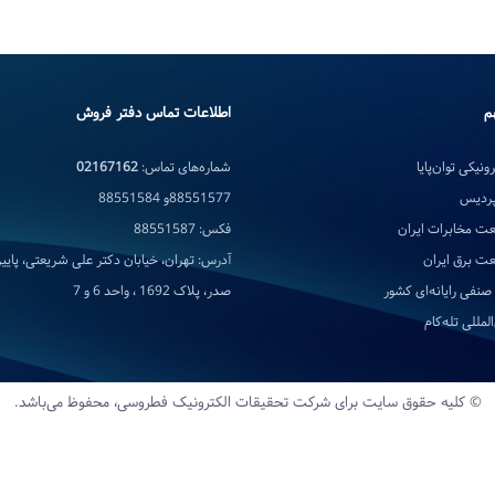
م
اطلاعات تماس دفتر فروش
ونیکی توان‌پایا
شماره‌های تماس:
02167162
پردیس
88551577و 88551584
ت مخابرات ایران
فکس: 88551587
ت برق ایران
آدرس: تهران، خیابان دکتر علی شریعتی، پایین‌
صنفی رایانه‌ای کشور
صدر، پلاک 1692 ، واحد 6 و 7
لمللی تله‌کام
© کلیه حقوق سایت برای شرکت تحقیقات‌ الکترونیک‌ فطروسی، محفوظ می‌باشد.