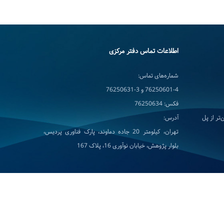
اطلاعات تماس دفتر مرکزی
شماره‌های تماس:
76250601-4 و 3-76250631
فکس: 76250634
تر از پل
آدرس:
تهران، کیلومتر 20 جاده دماوند، پارک فناوری پردیس،
بلوار پژوهش، خیابان نوآوری 16، پلاک 167