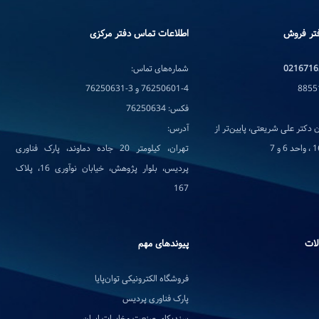
تر فروش
اطلاعات تماس دفتر مرکزی
0216716
شماره‌های تماس:
76250601-4 و 3-76250631
فکس: 76250634
 دکتر علی شریعتی، پایین‌تر از
آدرس:
تهران، کیلومتر 20 جاده دماوند، پارک فناوری
پردیس، بلوار پژوهش، خیابان نوآوری 16، پلاک
167
لات
پیوندهای مهم
فروشگاه الکترونیکی توان‌پایا
پارک فناوری پردیس
سندیکای صنعت مخابرات ایران