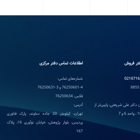
تر فروش
اطلاعات تماس دفتر مرکزی
0216716
شماره‌های تماس:
76250601-4 و 3-76250631
فکس: 76250634
 دکتر علی شریعتی، پایین‌تر از
آدرس:
تهران، کیلومتر 20 جاده دماوند، پارک فناوری
پردیس، بلوار پژوهش، خیابان نوآوری 16، پلاک
167