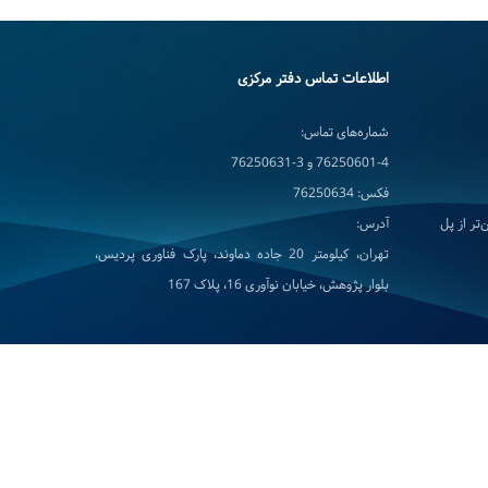
اطلاعات تماس دفتر مرکزی
شماره‌های تماس:
76250601-4 و 3-76250631
فکس: 76250634
تر از پل
آدرس:
تهران، کیلومتر 20 جاده دماوند، پارک فناوری پردیس،
بلوار پژوهش، خیابان نوآوری 16، پلاک 167