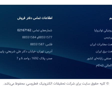
م
اطلاعات تماس دفتر فروش
ونیکی توان‌پایا
شماره‌های تماس:
02167162
پردیس
88551577و 88551584
ت مخابرات ایران
فکس: 88551587
ت برق ایران
آدرس: تهران، خیابان دکتر علی شریعتی، پایین‌
صنفی رایانه‌ای کشور
صدر، پلاک 1692 ، واحد 6 و 7
لمللی تله‌کام
© کلیه حقوق سایت برای شرکت تحقیقات‌ الکترونیک‌ فطروسی، محفوظ می‌باشد.