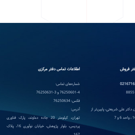
تر فروش
اطلاعات تماس دفتر مرکزی
0216716
شماره‌های تماس:
76250601-4 و 3-76250631
فکس: 76250634
 دکتر علی شریعتی، پایین‌تر از
آدرس:
تهران، کیلومتر 20 جاده دماوند، پارک فناوری
پردیس، بلوار پژوهش، خیابان نوآوری 16، پلاک
167