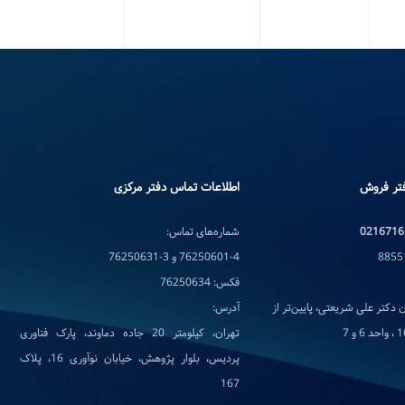
تر فروش
اطلاعات تماس دفتر مرکزی
0216716
شماره‌های تماس:
76250601-4 و 3-76250631
فکس: 76250634
 دکتر علی شریعتی، پایین‌تر از
آدرس:
تهران، کیلومتر 20 جاده دماوند، پارک فناوری
پردیس، بلوار پژوهش، خیابان نوآوری 16، پلاک
167