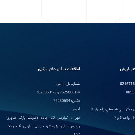
تر فروش
اطلاعات تماس دفتر مرکزی
0216716
شماره‌های تماس:
76250601-4 و 3-76250631
فکس: 76250634
 دکتر علی شریعتی، پایین‌تر از
آدرس:
تهران، کیلومتر 20 جاده دماوند، پارک فناوری
پردیس، بلوار پژوهش، خیابان نوآوری 16، پلاک
167