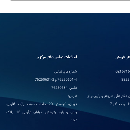
تر فروش
اطلاعات تماس دفتر مرکزی
0216716
شماره‌های تماس:
76250601-4 و 3-76250631
فکس: 76250634
 دکتر علی شریعتی، پایین‌تر از
آدرس:
تهران، کیلومتر 20 جاده دماوند، پارک فناوری
پردیس، بلوار پژوهش، خیابان نوآوری 16، پلاک
167