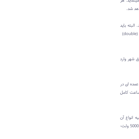
ینماید. هر
هد شد.
البته باید
(
(double
ق شهر وارد
عمده ای در
ترهایی که معمولاً هیچ کاری انجام نمیدهند و ممکن است فقط در هر ماه به مدت چند دقیقه بکار بیفتند با آنهاییکه هر روز 24 ساعت کامل
 انواع آن
ها از اندازه قدرت 5000 ولت-