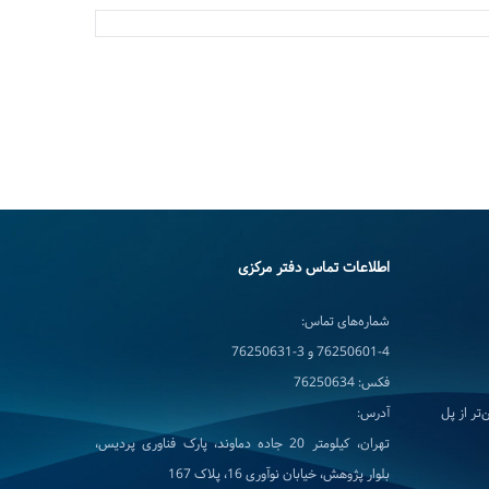
اطلاعات تماس دفتر مرکزی
شماره‌های تماس:
76250601-4 و 3-76250631
فکس: 76250634
تر از پل
آدرس:
تهران، کیلومتر 20 جاده دماوند، پارک فناوری پردیس،
بلوار پژوهش، خیابان نوآوری 16، پلاک 167