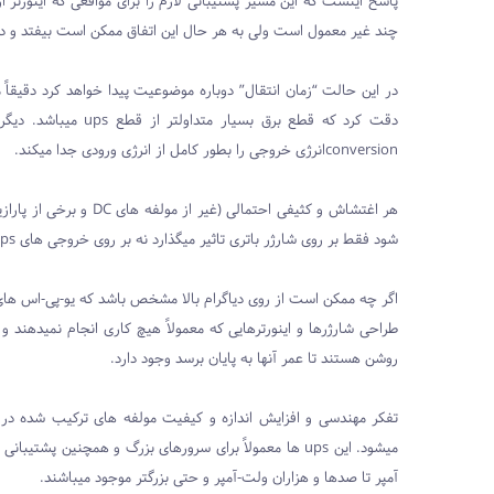
پاسخ اینست که این مسیر پشتیبانی لازم را برای مواقعی که اینورتر ا
چند غیر معمول است ولی به هر حال این اتفاق ممکن است بیفتد و در
در این حالت “زمان انتقال” دوباره موضوعیت پیدا خواهد کرد دقیقاً
دقت کرد که قطع برق بسیار متداولتر از قطع
ups
میباشد. دیگر 
conversion
انرژی خروجی را بطور کامل از انرژی ورودی جدا میکند.
هر اغتشاش و کثیفی احتمالی (غیر از مولفه های
DC
و برخی از پاراز
شود فقط بر روی شارژر باتری تاثیر میگذارد نه بر روی خروجی های ups.
اگر چه ممکن است از روی دیاگرام بالا مشخص باشد که یو-پی-اس های 
روشن هستند تا عمر آنها به پایان برسد وجود دارد.
تفکر مهندسی و افزایش اندازه و کیفیت مولفه های ترکیب شده 
میشود. این
ups
ها معمولاً برای سرورهای بزرگ و همچنین پشتیبانی از
آمپر تا صدها و هزاران ولت-آمپر و حتی بزرگتر موجود میباشند.