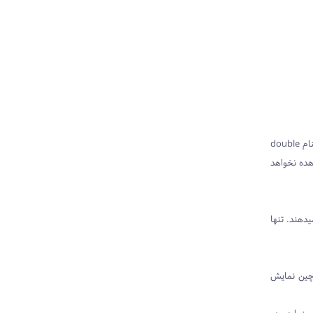
در شرایط عادی این ups از باتری و اینورتر مربوطه استفاده میکند در حالیکه خط نیرو، شارژر باتری را تغذیه میکند. به همین دلیل است که این ups گاهی بنام double
اهده نخواهد
دهند. تنها
 چین نمایش