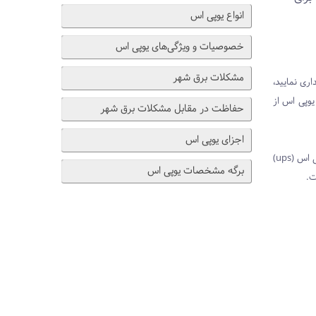
انواع یوپی اس
خصوصیات و ویژگی‌های یوپی اس
مشکلات برق شهر
ریداری نمایید،
ا به این نوع یوپی اس از
حفاظت در مقابل مشکلات برق شهر
اجزای یوپی اس
درعین تشابه بسیار زیاد به standby ups که ارزانترین یوپی اس است عملکردی کاملاً متفاوت با آن دارد. تشابه از این بابت که این یوپی اس (ups)
برگه مشخصات یوپی اس