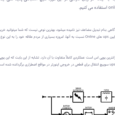
double con یا یو پی اس آنلاین) که گاهی بنام تبدیل مضاعف نیز نامیده میشود، بهترین نوعی نیست که شما میتوانید خ
زیرا با پیشرفت یوپی اس های Line-Interactive و با توجه به بازده پایین ups های Online نسبت به آنها، امروزه بسیاری از مردم علاقه خود ر