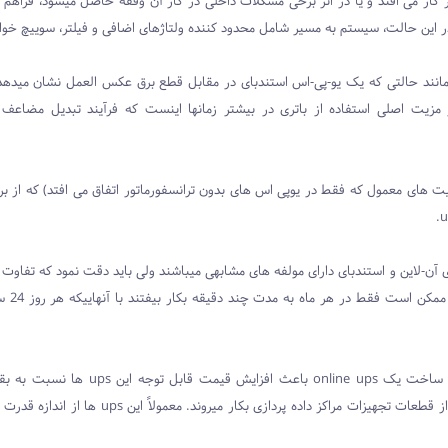
ز کار می افتد و یا در اثر برخی مشکلات داخلی در کار آن وقفه حاصل میشود، فراهم م
 این حالت، سیستم به مسیر شامل محدود کننده ولتاژهای اضافی و فیلتر، سوییچ خوا
 مانند حالتی که یک یو-پی-اس استندبای در مقابل قطع برق عکس العمل نشان میدهد. 
مزیت اصلی استفاده از باتری در بیشتر زمانها اینست که فرآیند تبدیل مضاعف 
یت های معمول که فقط در یوپی اس های بدون ترانسفورماتور اتفاق می افتد) که از بر
آن-لاین و استندبای دارای مولفه های مشابهی میباشند ولی باید دقت نمود که تفاوت 
طراحی شارژرها و اینور
در ساخت یک
online ups
باعث افزایش قیمت قابل توجه این
ups
ها نسبت به بقیه
 قطعات تجهیزات مراکز داده پردازی بکار میروند. معمولاً این
ups