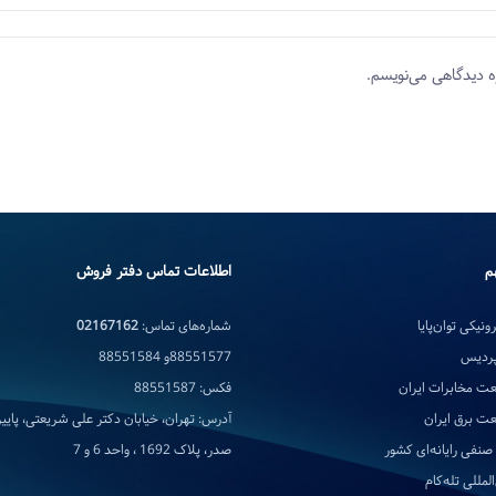
ه دیدگاهی می‌نویسم.
م
اطلاعات تماس دفتر فروش
ونیکی توان‌پایا
شماره‌های تماس:
02167162
پردیس
88551577و 88551584
ت مخابرات ایران
فکس: 88551587
ت برق ایران
آدرس: تهران، خیابان دکتر علی شریعتی، پایین‌
صنفی رایانه‌ای کشور
صدر، پلاک 1692 ، واحد 6 و 7
لمللی تله‌کام