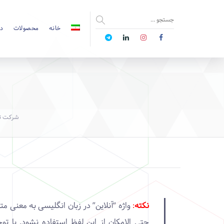
خانه
محصولات
دا
شرکت تح
نکته
:
واژه “آنلاین” در زبان انگلیسی به معنی م
حتی الامکان از این لفظ استفاده نشود. با تو