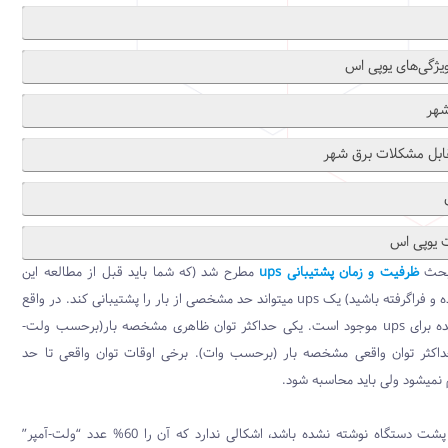
ژگی‌های یوپی اس
شهر
بل مشکلات برق شهر
 یوپی اس
 بحث
ظرفیت و زمان پشتیبانی ups
مطرح شد (که شما باید قبل از مطالعه این
قسمت آنرا خوانده و فراگرفته باشید) یک ups میتواند حد مشخصی از بار را پشتیبانی کند. در واقع
دو حد تعریف شده برای ups موجود است. یکی حداکثر توان ظاهری مشخصه بار(برحسب ولت-
داکثر توان واقعی مشخصه بار (برحسب وات). برخی اوقات توان واقعی تا حد
 نمیشود ولی باید محاسبه شود.
اگر میزان “وات” پشت دستگاه نوشته نشده باشد، اشکالی ندارد که آن را 60% عدد “ولت-آمپر”