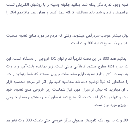
ضیه وجود ندارد مگر اینکه شما بدانید چگونه وسیله را با روشهای الکتریکی تست
کنید بنا براین برای اطمینان کامل، شما باید محافظه کارانه عمل کنید و همان عدد ماکزیمم 264 را
پیوتر، بیشتر موجب سردرگمی میشوند. وقتی که مردم در مورد منابع تغذیه صحبت
این یک منبع تغذیه 300 وات است.
ین بحث تقریباً تمام توان
DC
خروجی از دستگاه است. این
 اندازه
ups
مطرح میشود کاملاً بی معنی است. زیرا نماینده ولت-آمپر و یا وات
ذیه نیست. اکثر منابع تغذیه دارای مشخصات جریان هستند که شما بتوانید ولت-
را همانطور که قبلاً توضیح داده شد محاسبه کنید ولی اگر آنرا مرجع محاسبه قرار
ای میخرید که بیش از میزان مورد نیاز شماست زیرا خروجی منبع تغذیه، خود
ست و تنها نمایشگر اینست که اگر منبع تغذیه بطور کامل بیشترین مقدار خروجی
 چیزی مورد نیاز است.
یک منبع تغذیه 300 وات بر روی یک کامپیوتر معمولی هرگز خروجی حتی نزدیک 300 وات نخواهد