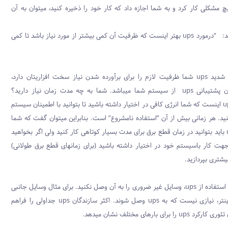
دون هیچ مشکلی کار کرد و به شما اجازه داد که کار خود را ذخیره کنید، میتوان به آن
محافظه کار باشید: “درمورد ups بهتر اینست که ظرفیت آن کمی بیشتر از مورد نیاز باشد تا کمی
وقتی که مطمئن شدید ups شما ظرفیت لازم را برای برآورده شدن نیاز سخت افزاریتان دارد،
مطلب بعدی زمان پشتیبانی ups از سیستم شما میباشد. شما به چه مدت زمان نیاز دارید؟
مهمترین هدف ups اینست که شما انرژی کافی در اختیار داشته باشید تا بتوانید با اطمینان سیستم
د. هر زمانی بیش از آن “استفاده نامشروع” است. بنابراین میتوان گفت که شما
با استفاده از ups باید بتوانید در زمان قطع برق برای مدت بسیار کوتاهی کار کنید ولی اگر بخواهید
جهت کار باسیستم خود در اختیار داشته باشید (برای زمانهای قطع برق طولانی)
بیشتری بپردازید.
برای افزایش زمان استفاده از ups، وسایل غیر ضروری را به آن وصل نکنید. برای مثال وسایل جانبی
کامپیوتر مانند پرینتر، نیازی نیست که به ups وصل شوند. اکثر سازندگان ups جداولی را فراهم
 برای بارهای مختلف نشان میدهد.