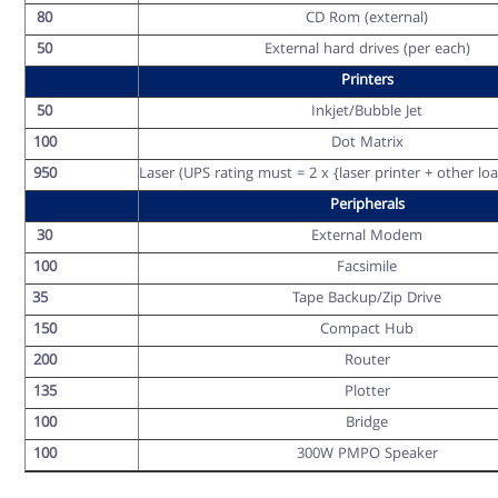
80
CD Rom (external)
50
External hard drives (per each)
Printers
50
Inkjet/Bubble Jet
100
Dot Matrix
950
Laser (UPS rating must = 2 x {laser printer + other l
Peripherals
30
External Modem
100
Facsimile
35
Tape Backup/Zip Drive
150
Compact Hub
200
Router
135
Plotter
100
Bridge
100
300W PMPO Speaker