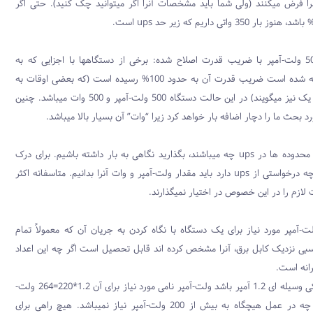
ا فرض میکنند (ولی شما باید مشخصات آنرا اگر میتوانید چک کنید). حتی اگر
ups
است.
– منبع تغذیه 500 ولت-آمپر با ضریب قدرت اصلاح شده: برخی از دستگاهها با اجزایی که به
مدارهای آن اضافه شده است ضریب قدرت آن به حدود 100% رسیده است (که بعضی اوقات به
آن ضریب قدرت یک نیز میگویند) در این حالت دستگاه 500 ولت-آمپر و 500 وات میباشد. چنین
د بحث ما را دچار اضافه بار خواهد کرد زیرا “وات” آن بسیار بالا میباشد.
 محدوده ها در
ups
چه میباشند، بگذارید نگاهی به بار داشته باشیم. برای درک
 چه درخواستی از
ups
دارد باید مقدار ولت-آمپر و وات آنرا بدانیم. متاسفانه اکثر
 لازم را در این خصوص در اختیار نمیگذارند.
ت-آمپر مورد نیاز برای یک دستگاه با نگاه کردن به جریان آن که معمولاً تمام
سبی نزدیک کابل برق، آنرا مشخص کرده اند قابل تحصیل است اگر چه این اعداد
انه است.
اگر جریان الکتریکی وسیله ای 1.2 آمپر باشد ولت-آمپر نامی مورد نیاز برای آن 1.2*220=264 ولت-
آمپر میباشد اگر چه در عمل هیچگاه به بیش از 200 ولت-آمپر نیاز نمیباشد. هیچ راهی برای