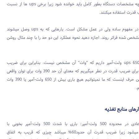
فرض کنیم. اگر چه مشخصات دستگاه بطور کامل باید خوانده شود زیرا برخی ups ها از نسبت
 قدرت استفاده میکنند.
در مفهوم ساده ولی در عمل مشکل است. بارهایی که به ups وصل میشوند
مشخص شده فراتر روند. اجازه دهید نحوه عملکرد این دو حد را با چند مثال روشن
فرض کنید یک ups 650 ولت-آمپر داریم که “وات” آن مشخص نیست. بنابراین برای ضریب
اطمینان 60% را برای ضریب قدرت در نظر میگیریم که معنای آن حد 390 وات برای توان واقعی
میباشد. معنای این حرف اینست که ما نمیتوانیم هیچ باری بیش از 650 ولت-آمپر یا 390 وات
.
ارهای منابع تغذیه
– منبع تغذیه عادی در محدوده 500 ولت-آمپر: باری با شدت 500 ولت-آمپر بخوبی با
تغذیه میشود زیرا ضریب قدرت آن حدود60% میباشد چیزی که قریب به اتفاق