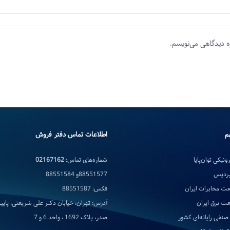
ه دیدگاهی می‌نویسم.
م
اطلاعات تماس دفتر فروش
ونیکی توان‌پایا
شماره‌های تماس:
02167162
پردیس
88551577و 88551584
ت مخابرات ایران
فکس: 88551587
ت برق ایران
آدرس: تهران، خیابان دکتر علی شریعتی، پایین‌
صنفی رایانه‌ای کشور
صدر، پلاک 1692 ، واحد 6 و 7