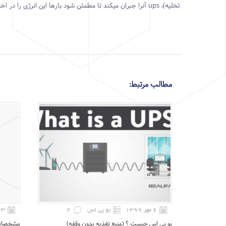
تخلیه)،
ups
آنرا جبران میکند تا مطمئن شود بارها این انرژی را در ا
مطالب مرتبط:
۶ مهر ۱۳۹۹
یو پی اس
2
۳ خرداد ۱۳۹۹
یو ‌پی اس چیست ؟ (منبع تغذیه بدون وقفه)
مشخصات و