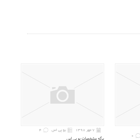
۷ مهر ۱۳۹۸
یو پی اس
4
0
برگه مشخصات یو پی اس