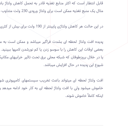
قابل انتظار است که اکثر منابع تغذیه قادر به تحمل کاهش ولتاژ با
مثال یک منبع تغذیه ممکن است برای ولتاژ ورودی 230 ولت متناوب طراحی شده باشد ولی هر ولتاژی در محدوده 190 تا 260 ولت را تحمل کند.
در این حالت هر کاهش ولتاژی پایینتر از 190 ولت برای بیش از کثری ازثانیه احتمالاً موجب خاموش شدن و یا اختلال درعملکرد منبع تغذیه خواهد شد.
پدیده افت ولتاژ لحظه ای بشدت فراگیر میباشد و ممکن است به مش
بعضی اوقات این کاهش را با سوسو زدن یا کم نورشدن لامپها ببینید. ای
یا در خلال بروزطوفان که شبکه محلی برق تحت تاثیر خرابیهای مکانیکی
شیوع این پدیده در حال افزایش میباشد.
افت ولتاژ لحظه ای میتواند باعث تخریب سیستمهای کامپیوتری شود، در 
خاموش میشود ولی با افت ولتاژ لحظه ای به کار خود ادامه میدهد 
اینکه کاملاً خاموش شوند.